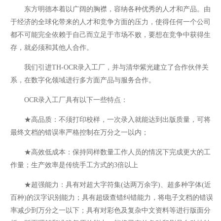
东方明德本着以广阔的胸襟，容纳各种优秀的人才和产品。由
于经济的全球化带来的人才和竞争方面的压力，使得任何一个公司
都不可能完全依赖于自己而立足于市场不败，要想在竞争中获得生
存，就必须和其他人合作。
我们引进TH-OCR录入工厂，并与清华紫光建立了合作伙伴关
系，在数字化领域进行多方面产品与服务合作。
OCR录入工厂具有以下一些特点：
★高品质：不须打印校样，一次录入就能达到出版质量，可将
最终文档的错误率严格控制在万分之一以内；
★高效低成本：保持同样数量工作人员的情况下完成更大的工
作量；生产效率是传统手工方式的3倍以上
★超强能力：具有对超大字符集(达两万余字)、超多种字体(近
百种)的汉字识别能力；具有超级查错纠错能力，将电子文档的错误
率减少到万分之一以下；具有对彩色及复杂中文资料等进行版面分