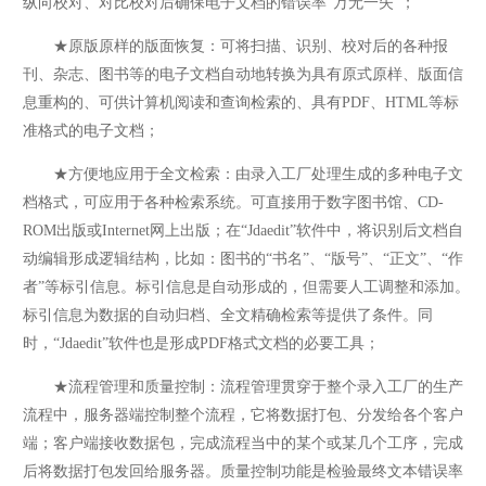
纵向校对、对比校对后确保电子文档的错误率“万无一失”；
★原版原样的版面恢复：可将扫描、识别、校对后的各种报
刊、杂志、图书等的电子文档自动地转换为具有原式原样、版面信
息重构的、可供计算机阅读和查询检索的、具有PDF、HTML等标
准格式的电子文档；
★方便地应用于全文检索：由录入工厂处理生成的多种电子文
档格式，可应用于各种检索系统。可直接用于数字图书馆、CD-
ROM出版或Internet网上出版；在“Jdaedit”软件中，将识别后文档自
动编辑形成逻辑结构，比如：图书的“书名”、“版号”、“正文”、“作
者”等标引信息。标引信息是自动形成的，但需要人工调整和添加。
标引信息为数据的自动归档、全文精确检索等提供了条件。同
时，“Jdaedit”软件也是形成PDF格式文档的必要工具；
★流程管理和质量控制：流程管理贯穿于整个录入工厂的生产
流程中，服务器端控制整个流程，它将数据打包、分发给各个客户
端；客户端接收数据包，完成流程当中的某个或某几个工序，完成
后将数据打包发回给服务器。质量控制功能是检验最终文本错误率