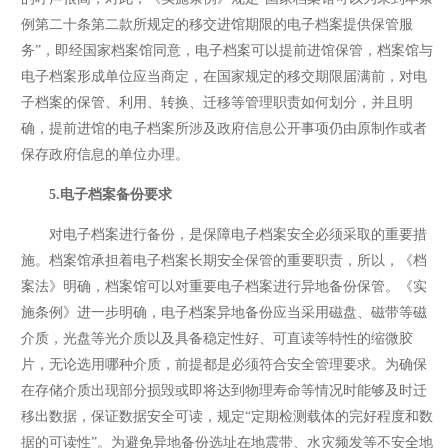
例第二十条第二款所规定的移交进馆期限的电子档案提供保管服
务”，即经国家档案馆同意，电子档案可以提前进馆保管，档案馆与
电子档案形成单位应当商定，在国家规定的移交期限届满前，对电
子档案的保管、利用、转换、迁移等管理职责如何划分，并且明
确，提前进馆的电子档案所涉及政府信息公开事项仍由原制作或者
保存政府信息的单位办理。
5.电子档案备份要求
对电子档案进行备份，是保障电子档案安全必须采取的重要措
施。档案馆承担着电子档案长期安全保管的重要职责，所以，《档
案法》明确，档案馆可以对重要电子档案进行异地备份保管。《实
施条例》进一步明确，电子档案异地备份应当采用磁盘、磁带等磁
介质，光盘等光介质以及具备稳定性好、可直读等特性的缩微胶
片，无论选用哪种介质，前提都是必须符合安全管理要求。为确保
在存储介质出现部分损毁或即将达到物理寿命等情况时能够及时迁
移出数据，保证数据安全可读，规定“定期检测载体的完好程度和数
据的可读性”。为避免异地备份选址在地震带、水灾频发等不安全地